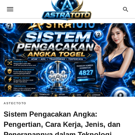
ASTECTOTO
Sistem Pengacakan Angka:
Pengertian, Cara Kerja, Jenis, dan
Penerapannya dalam Teknologi